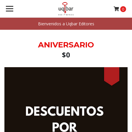
0
Bienvenidos a Uqbar Editores
ANIVERSARIO
$0