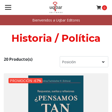
0
Bienvenidos a Uqbar Editores
Historia / Política
20 Producto(s)
PROMOCIÓN -67%