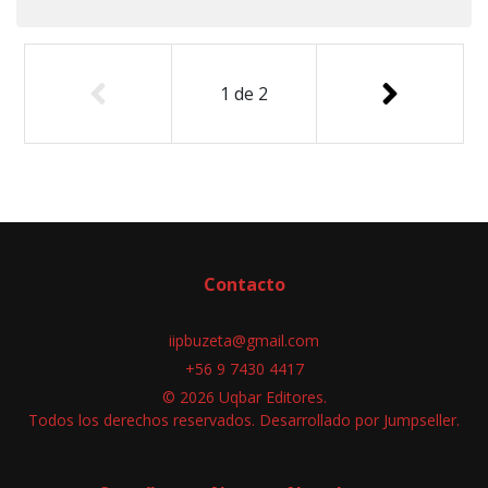
1
de
2
Contacto
iipbuzeta@gmail.com
+56 9 7430 4417
© 2026 Uqbar Editores.
Todos los derechos reservados.
Desarrollado por Jumpseller
.