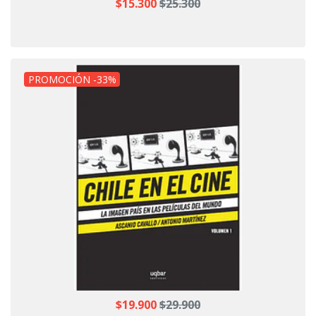
$15.300
$25.300
PROMOCIÓN -33%
$19.900
$29.900