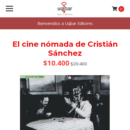
0
Bienvenidos a Uqbar Editores
El cine nómada de Cristián
Sánchez
$10.400
$20.400