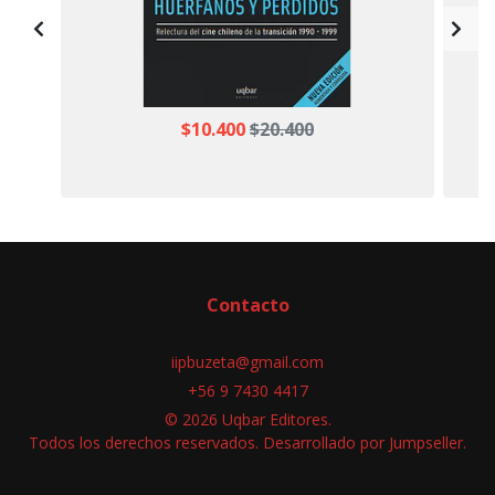
$10.400
$20.400
Contacto
iipbuzeta@gmail.com
+56 9 7430 4417
© 2026 Uqbar Editores.
Todos los derechos reservados.
Desarrollado por Jumpseller
.