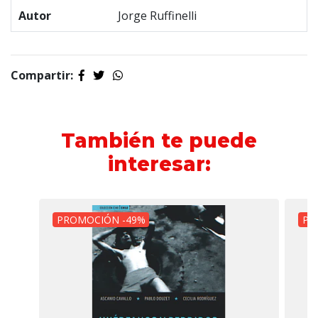
Autor
Jorge Ruffinelli
Compartir:
También te puede
interesar:
PROMOCIÓN -49%
PR