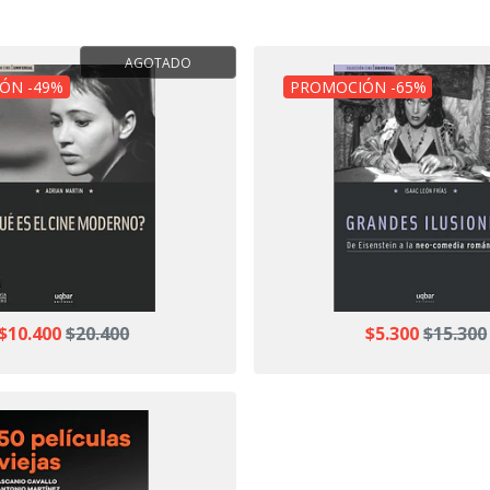
AGOTADO
ÓN -49%
PROMOCIÓN -65%
$10.400
$20.400
$5.300
$15.300