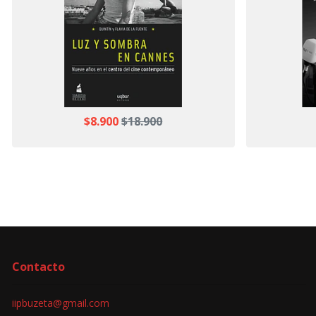
$8.900
$18.900
Contacto
iipbuzeta@gmail.com