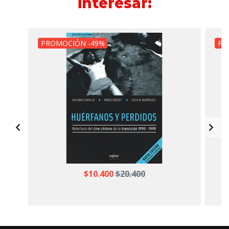
interesar:
PROMOCIÓN -49%
PR
$10.400
$20.400