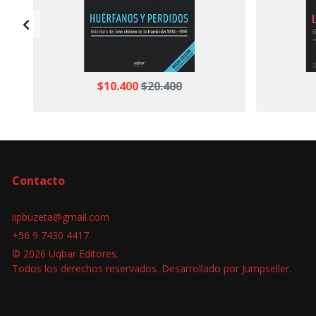
$10.400
$20.400
Contacto
iipbuzeta@gmail.com
+56 9 7430 4417
© 2026 Uqbar Editores.
Todos los derechos reservados.
Desarrollado por Jumpseller
.