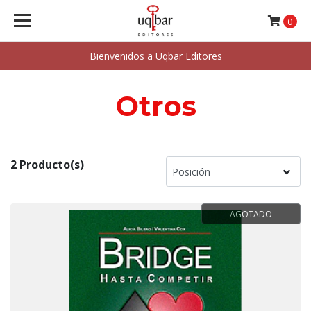
0
Bienvenidos a Uqbar Editores
Otros
2 Producto(s)
AGOTADO