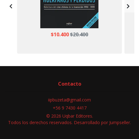
$10.400
$20.400
Contacto
iipbuzeta@gmail.com
+56 9 7430 4417
© 2026 Uqbar Editores.
Todos los derechos reservados.
Desarrollado por Jumpseller
.