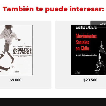
También te puede interesar:
AG
$9.000
$23.500