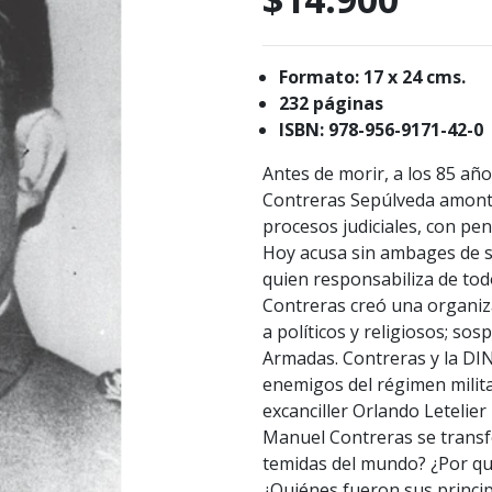
Formato: 17 x 24 cms.
232 páginas
ISBN: 978-956-9171-42-0
Antes de morir, a los 85 añ
Contreras Sepúlveda amont
procesos judiciales, con pe
Hoy acusa sin ambages de s
quien responsabiliza de tod
Contreras creó una organiza
a políticos y religiosos; sos
Armadas. Contreras y la DIN
enemigos del régimen milita
excanciller Orlando Letelie
Manuel Contreras se transfo
temidas del mundo? ¿Por qu
¿Quiénes fueron sus princip