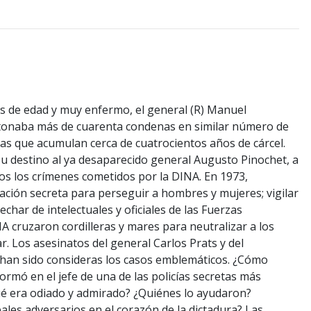
os de edad y muy enfermo, el general (R) Manuel
onaba más de cuarenta condenas en similar número de
nas que acumulan cerca de cuatrocientos años de cárcel.
u destino al ya desaparecido general Augusto Pinochet, a
os los crímenes cometidos por la DINA. En 1973,
ción secreta para perseguir a hombres y mujeres; vigilar
pechar de intelectuales y oficiales de las Fuerzas
A cruzaron cordilleras y mares para neutralizar a los
r. Los asesinatos del general Carlos Prats y del
r han sido consideras los casos emblemáticos. ¿Cómo
rmó en el jefe de una de las policías secretas más
é era odiado y admirado? ¿Quiénes lo ayudaron?
ales adversarios en el corazón de la dictadura? Las