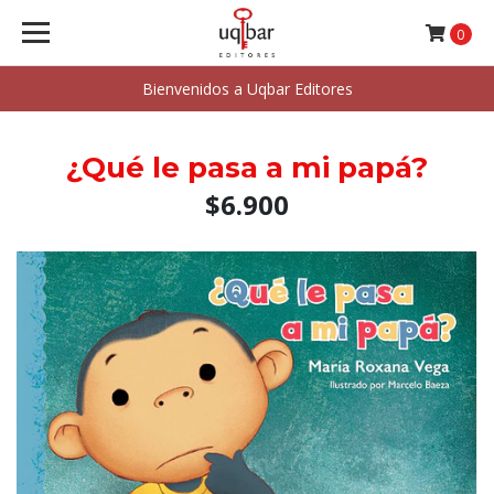
0
Bienvenidos a Uqbar Editores
¿Qué le pasa a mi papá?
$6.900