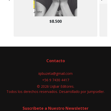
$8.500
Contacto
iipbuzeta@gmail.com
+56 9 7430 4417
© 2026 Uqbar Editores.
Todos los derechos reservados.
Desarrollado por Jumpseller
.
Suscríbete a Nuestro Newsletter