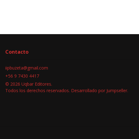
Contacto
iipbuzeta@gmail.com
+56 9 7430 4417
© 2026 Uqbar Editores.
Todos los derechos reservados.
Desarrollado por Jumpseller
.