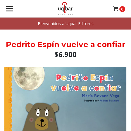
0
Bienvenidos a Uqbar Editores
Pedrito Espín vuelve a confiar
$6.900