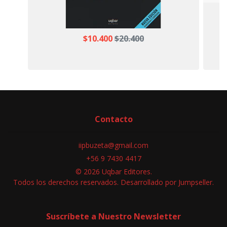
$10.400
$20.400
Contacto
iipbuzeta@gmail.com
+56 9 7430 4417
© 2026 Uqbar Editores.
Todos los derechos reservados.
Desarrollado por Jumpseller
.
Suscríbete a Nuestro Newsletter