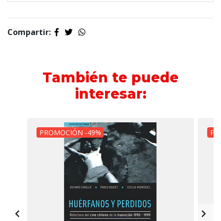
Compartir:
También te puede
interesar:
PROMOCIÓN -49%
PR