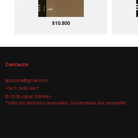
$10.800
Contacto
iipbuzeta@gmail.com
+56 9 7430 4417
© 2026 Uqbar Editores.
Todos los derechos reservados.
Desarrollado por Jumpseller
.