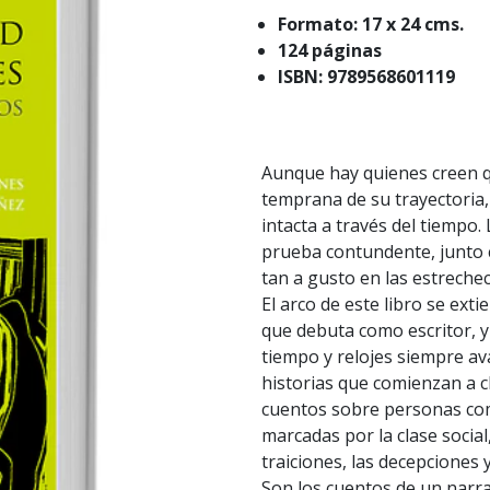
Formato: 17 x 24 cms.
124 páginas
ISBN: 9789568601119
Aunque hay quienes creen q
temprana de su trayectoria,
intacta a través del tiempo
prueba contundente, junto 
tan a gusto en las estreche
El arco de este libro se ext
que debuta como escritor, y 
tiempo y relojes siempre av
historias que comienzan a cl
cuentos sobre personas co
marcadas por la clase social
traiciones, las decepciones 
Son los cuentos de un narra