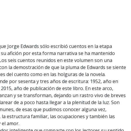
ue Jorge Edwards sólo escribió cuentos en la etapa
 su afición por esta forma narrativa se ha mantenido
. Los seis cuentos reunidos en este volumen son una
con la demostración de que la pluma de Edwards se siente
ces del cuento como en las holguras de la novela.
iende por sesenta y tres años de escritura: 1952, año en
2015, año de publicación de este libro. En este arco,
anzan y se transforman, dejando un rastro vivo de breves
arear de a poco hasta llegar a la plenitud de la luz. Son
munes, de esas que pudimos conocer alguna vez,
, la estructura familiar, las ocupaciones y también las
y el amor.
dor inteligente que comparte con los lectores su sentido