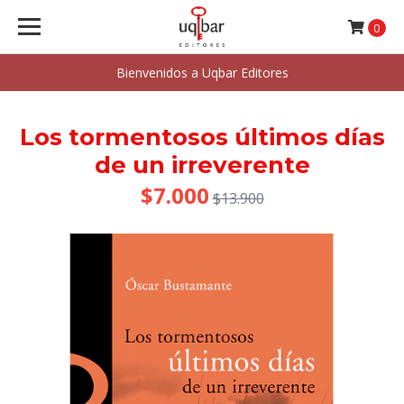
0
Bienvenidos a Uqbar Editores
Los tormentosos últimos días
de un irreverente
$7.000
$13.900