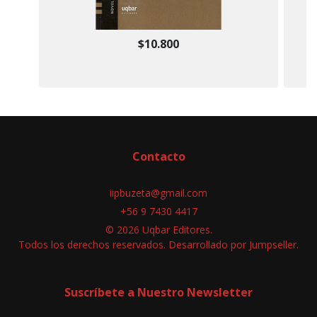
$10.800
Contacto
iipbuzeta@gmail.com
+56 9 7430 4417
© 2026 Uqbar Editores.
Todos los derechos reservados.
Desarrollado por Jumpseller
.
Suscríbete a Nuestro Newsletter