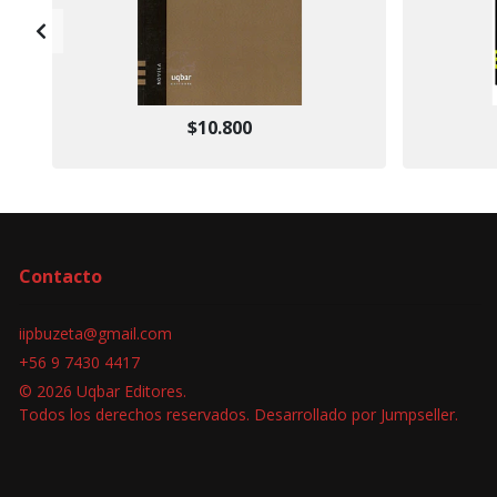
$10.800
Contacto
iipbuzeta@gmail.com
+56 9 7430 4417
© 2026 Uqbar Editores.
Todos los derechos reservados.
Desarrollado por Jumpseller
.