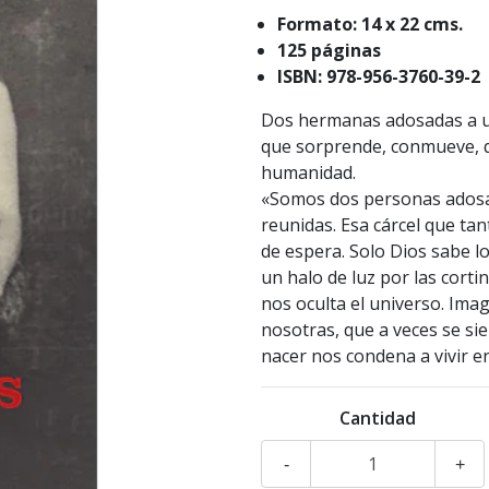
Formato: 14 x 22 cms.
125 páginas
ISBN: 978-956-3760-39-2
Dos hermanas adosadas a un
que sorprende, conmueve, q
humanidad.
«Somos dos personas adosa
reunidas. Esa cárcel que ta
de espera. Solo Dios sabe l
un halo de luz por las cort
nos oculta el universo. Im
nosotras, que a veces se si
nacer nos condena a vivir e
Cantidad
-
+